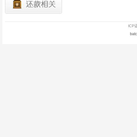
ICP
bat